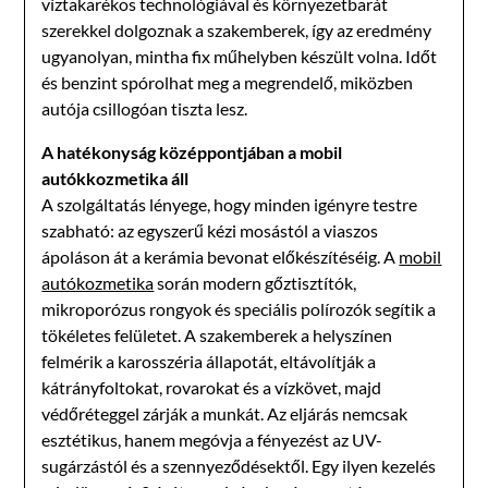
víztakarékos technológiával és környezetbarát
szerekkel dolgoznak a szakemberek, így az eredmény
ugyanolyan, mintha fix műhelyben készült volna. Időt
és benzint spórolhat meg a megrendelő, miközben
autója csillogóan tiszta lesz.
A hatékonyság középpontjában a mobil
autókkozmetika áll
A szolgáltatás lényege, hogy minden igényre testre
szabható: az egyszerű kézi mosástól a viaszos
ápoláson át a kerámia bevonat előkészítéséig. A
mobil
autókozmetika
során modern gőztisztítók,
mikroporózus rongyok és speciális polírozók segítik a
tökéletes felületet. A szakemberek a helyszínen
felmérik a karosszéria állapotát, eltávolítják a
kátrányfoltokat, rovarokat és a vízkövet, majd
védőréteggel zárják a munkát. Az eljárás nemcsak
esztétikus, hanem megóvja a fényezést az UV-
sugárzástól és a szennyeződésektől. Egy ilyen kezelés