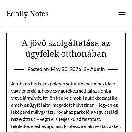
Skip
to
Edaily Notes
content
A jövő szolgáltatása az
ügyfelek otthonában
Posted on
May 30, 2026
By Admin
A rohanó hétköznapokban sok autósnak nincs ideje
vagy energiája, hogy egy autókozmetikai szalonba
vigye járművét. Itt jön képbe a mobil autókkozmetika,
amely az ügyfél által megadott helyszínen – legyen az
lakóparki mélygarázs, irodaház parkolója vagy családi
ház előtti út – végzi el a teljes külső tisztítást,
felületkezelést és ápolást. Professzionális eszközökkel,