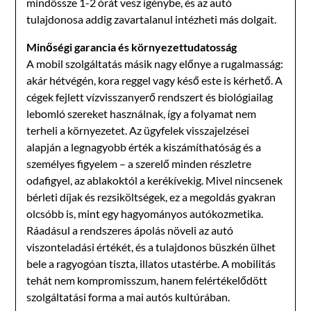
mindössze 1-2 órát vesz igénybe, és az autó
tulajdonosa addig zavartalanul intézheti más dolgait.
Minőségi garancia és környezettudatosság
A mobil szolgáltatás másik nagy előnye a rugalmasság:
akár hétvégén, kora reggel vagy késő este is kérhető. A
cégek fejlett vízvisszanyerő rendszert és biológiailag
lebomló szereket használnak, így a folyamat nem
terheli a környezetet. Az ügyfelek visszajelzései
alapján a legnagyobb érték a kiszámíthatóság és a
személyes figyelem – a szerelő minden részletre
odafigyel, az ablakoktól a kerékívekig. Mivel nincsenek
bérleti díjak és rezsiköltségek, ez a megoldás gyakran
olcsóbb is, mint egy hagyományos autókozmetika.
Ráadásul a rendszeres ápolás növeli az autó
viszonteladási értékét, és a tulajdonos büszkén ülhet
bele a ragyogóan tiszta, illatos utastérbe. A mobilitás
tehát nem kompromisszum, hanem felértékelődött
szolgáltatási forma a mai autós kultúrában.