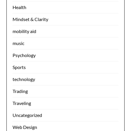
Health
Mindset & Clarity
mobility aid
music
Psychology
Sports
technology
Trading
Traveling
Uncategorized
Web Design