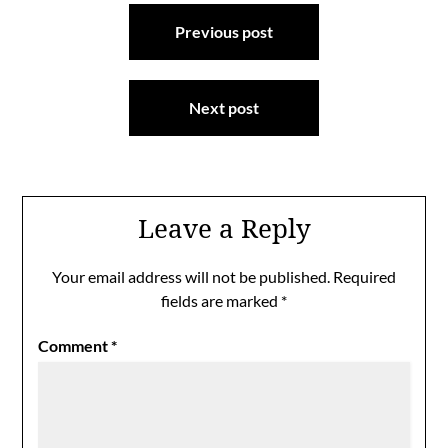
Post
Previous post
navigation
Next post
Leave a Reply
Your email address will not be published.
Required
fields are marked
*
Comment
*