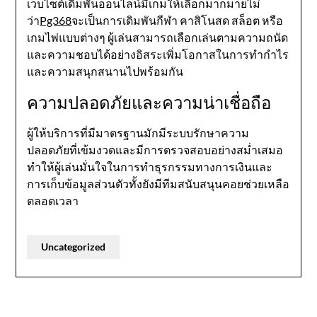
เว็บไซต์เดิมพันออนไลน์มีเกมให้เลือกมากมายไม่
ว่า
Pg368
จะเป็นการเดิมพันกีฬา คาสิโนสด สล็อต หรือ
เกมไพ่แบบต่างๆ ผู้เล่นสามารถเลือกเล่นตามความถนัด
และความชอบได้อย่างอิสระเพิ่มโอกาสในการทำกำไร
และความสนุกสนานไปพร้อมกัน
ความปลอดภัยและความน่าเชื่อถือ
ผู้ให้บริการที่มีมาตรฐานมักมีระบบรักษาความ
ปลอดภัยที่เข้มงวดและมีการตรวจสอบอย่างสม่ำเสมอ
ทำให้ผู้เล่นมั่นใจในการทำธุรกรรมทางการเงินและ
การเก็บข้อมูลส่วนตัวทั้งยังมีทีมสนับสนุนคอยช่วยเหลือ
ตลอดเวลา
Uncategorized