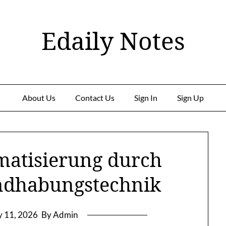
Edaily Notes
About Us
Contact Us
Sign In
Sign Up
atisierung durch
ndhabungstechnik
 11, 2026
By Admin