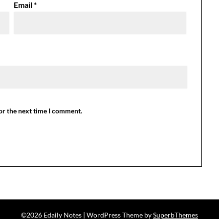
Email
*
or the next time I comment.
©2026 Edaily Notes
| WordPress Theme by
SuperbThemes